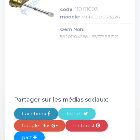
code:
110.01003
modèle:
MERCEDES 3228
Oem Non:
58201104268 - 53279887121
Partager sur les médias sociaux:
Facebook
Twitter
Google Plus
Pinterest
part