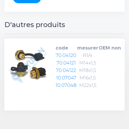
D'autres produits
code
mesurer
OEM non
70.04120
R1/4
70.04121
M14x1,5
70.04122
M18x1,5
10.07047
M16x1,5
10.07048
M22x1,5