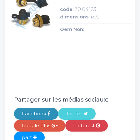
code:
70.04123
dimensions:
R1/2
Oem Non:
Partager sur les médias sociaux:
Facebook
Twitter
Google Plus
Pinterest
part