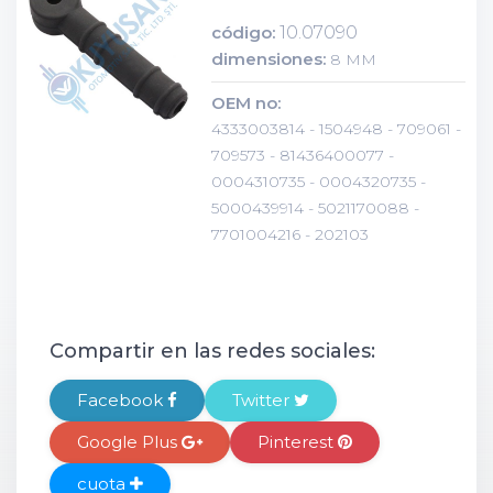
código:
10.07090
dimensiones:
8 MM
OEM no:
4333003814 - 1504948 - 709061 -
709573 - 81436400077 -
0004310735 - 0004320735 -
5000439914 - 5021170088 -
7701004216 - 202103
Compartir en las redes sociales:
Facebook
Twitter
Google Plus
Pinterest
cuota