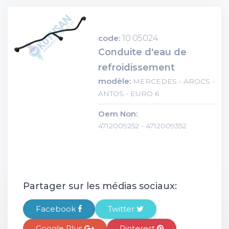
code:
10.05024
Conduite d'eau de
refroidissement
modèle:
MERCEDES - AROCS -
ANTOS - EURO 6
Oem Non:
4712009252 - 4712009352
Partager sur les médias sociaux:
Facebook
Twitter
Google Plus
Pinterest