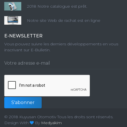
2018 Notre catalogue est prêt.
Notre site Web de rachat est en ligne
E-NEWSLETTER
Vous pouvez suivre les derniers développements en vous
inscrivant sur E-Bulletin.
S'abonner
© 2018 Kuyusan Otomotiv Tous les droits sont réservés.
Design With
By
Medyakim