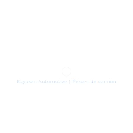
s sociaux:
Google Plus
Pinterest
part
Kuyusan Automotive | Pièces de camion
sont fournies à titre d'information uniquement.