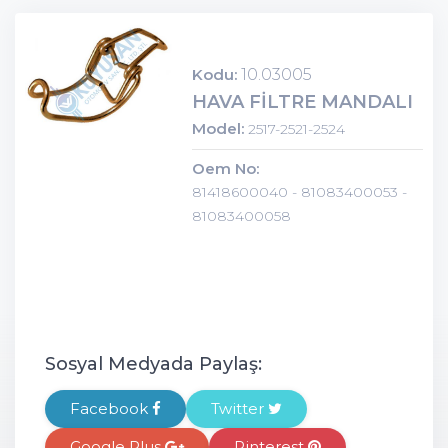
Kodu:
10.03005
HAVA FİLTRE MANDALI
Model:
2517-2521-2524
Oem No:
81418600040 - 81083400053 -
81083400058
Sosyal Medyada Paylaş:
Facebook
Twitter
Google Plus
Pinterest