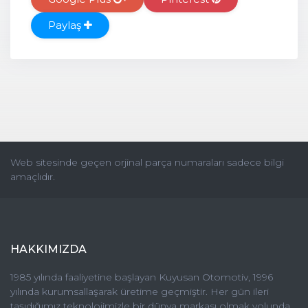
Paylaş
Web sitesinde geçen orjinal parça numaraları sadece bilgi
amaçlıdır.
HAKKIMIZDA
1985 yılında faaliyetine başlayan Kuyusan Otomotiv, 1996
yılında kurumsallaşarak üretime geçmiştir. Her gün ileri
taşıdığımız teknolojimizle bir dünya markası olmak yolunda