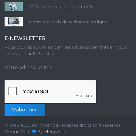
2018 Notre catalogue est prêt.
Notre site Web de rachat est en ligne
E-NEWSLETTER
Vous pouvez suivre les derniers développements en vous
inscrivant sur E-Bulletin.
S'abonner
© 2018 Kuyusan Otomotiv Tous les droits sont réservés.
Design With
By
Medyakim