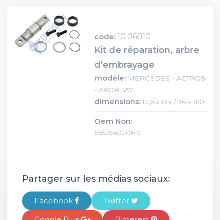
code:
10.06010
Kit de réparation, arbre
d'embrayage
modèle:
MERCEDES - ACTROS
- AXOR 457
dimensions:
12,5 x 134 / 36 x 160
Oem Non:
6552540206 S
Partager sur les médias sociaux:
Facebook
Twitter
Google Plus
Pinterest