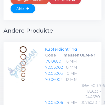
Aktie
Andere Produkte
Kupferdichtring
Code
messen
OEM-Nr
70.06001
6 MM
70.06002
8 MM
70.06003
10 MM
70.06004
12 MM
06561900706 
192633 -
244680 -
70.06006
14 MM
00760301410