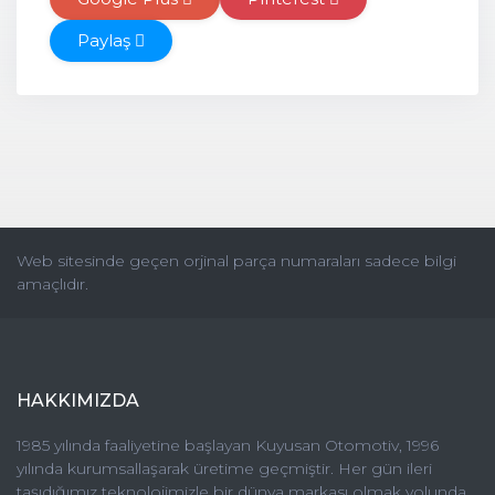
Paylaş
Web sitesinde geçen orjinal parça numaraları sadece bilgi
amaçlıdır.
HAKKIMIZDA
1985 yılında faaliyetine başlayan Kuyusan Otomotiv, 1996
yılında kurumsallaşarak üretime geçmiştir. Her gün ileri
taşıdığımız teknolojimizle bir dünya markası olmak yolunda