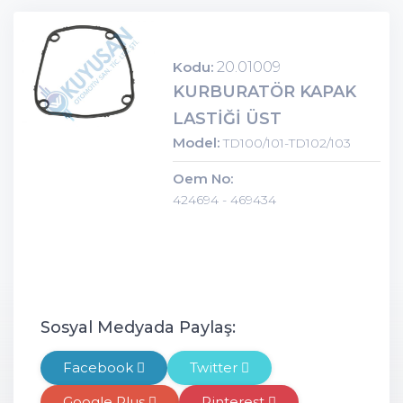
Kodu:
20.01009
KURBURATÖR KAPAK
LASTİĞİ ÜST
Model:
TD100/101-TD102/103
Oem No:
424694 - 469434
Sosyal Medyada Paylaş:
Facebook
Twitter
Google Plus
Pinterest