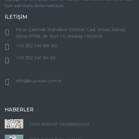
hızlı adımlarla ilerlemekteyiz.
İLETİŞİM
Fevzi Çakmak Mahallesi Gülistan Cad. İmsan Sanayi
Sitesi 10756. Sk. No:1 / G Karatay / KONYA
+90 332 249 88 00
+90 332 249 84 50
info@kuyusan.com.tr
HABERLER
Ürün Ailemizi Genişletiyoruz