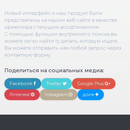
Новый интерфейс и наш продукт были
представлены на нашем веб-сайте в качестве
ориентира с текущим ассортиментом.
С помощью функции внутреннего поиска вы
можете легко найти ту деталь, которую ищете.
Вы можете отправить нам любой запрос через
контактную форму.
Поделиться на социальных медиа:
Facebook
Twitter
Google Plus
Pinterest
Instagram
доля