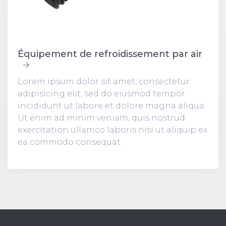
Équipement de refroidissement par air
Lorem ipsum dolor sit amet, consectetur
adipisicing elit, sed do eiusmod tempor
incididunt ut labore et dolore magna aliqua.
Ut enim ad minim veniam, quis nostrud
exercitation ullamco laboris nisi ut aliquip ex
ea commodo consequat.
Lorem ipsum dolor sit amet, consectetur
adipisicing elit, sed do eiusmod tempor
incididunt ut labore et dolore magna aliqua.