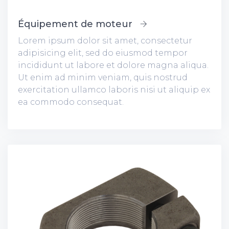
Équipement de moteur
Lorem ipsum dolor sit amet, consectetur
adipisicing elit, sed do eiusmod tempor
incididunt ut labore et dolore magna aliqua.
Ut enim ad minim veniam, quis nostrud
exercitation ullamco laboris nisi ut aliquip ex
ea commodo consequat.
Lorem ipsum dolor sit amet, consectetur
adipisicing elit, sed do eiusmod tempor
incididunt ut labore et dolore magna aliqua.