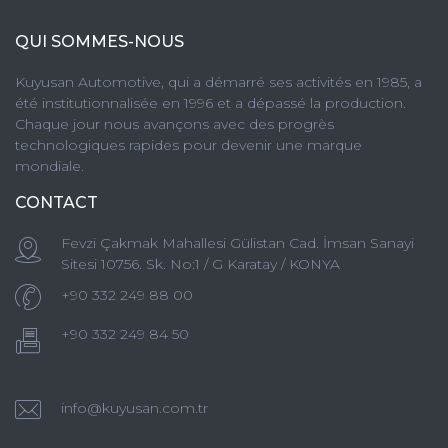
QUI SOMMES-NOUS
Kuyusan Automotive, qui a démarré ses activités en 1985, a
été institutionnalisée en 1996 et a dépassé la production.
Chaque jour nous avançons avec des progrès
technologiques rapides pour devenir une marque
mondiale.
CONTACT
Fevzi Çakmak Mahallesi Gülistan Cad. İmsan Sanayi
Sitesi 10756. Sk. No:1 / G Karatay / KONYA
+90 332 249 88 00
+90 332 249 84 50
info@kuyusan.com.tr