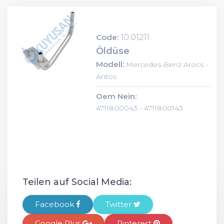
Code:
10.01211
Öldüse
Modell:
Mercedes-Benz Arocs -
Antos
Oem Nein:
4711800043 - 4711800143
Teilen auf Social Media:
Facebook
Twitter
Google Plus
Pinterest