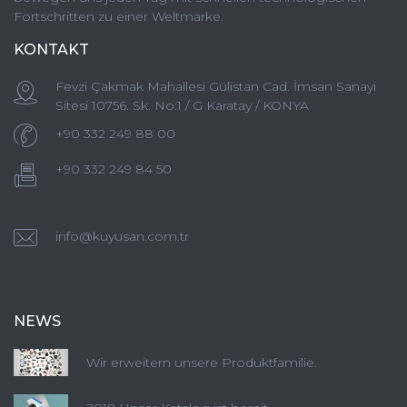
Fortschritten zu einer Weltmarke.
KONTAKT
Fevzi Çakmak Mahallesi Gülistan Cad. İmsan Sanayi
Sitesi 10756. Sk. No:1 / G Karatay / KONYA
+90 332 249 88 00
+90 332 249 84 50
info@kuyusan.com.tr
NEWS
Wir erweitern unsere Produktfamilie.