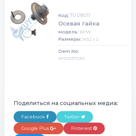
Код:
70.08011
Осевая гайка
модель:
BPW
Размеры:
M32 x 2
Oem No:
0900137030
Поделиться на социальных медиа:
Facebook
Twitter
Google Plus
Pinterest