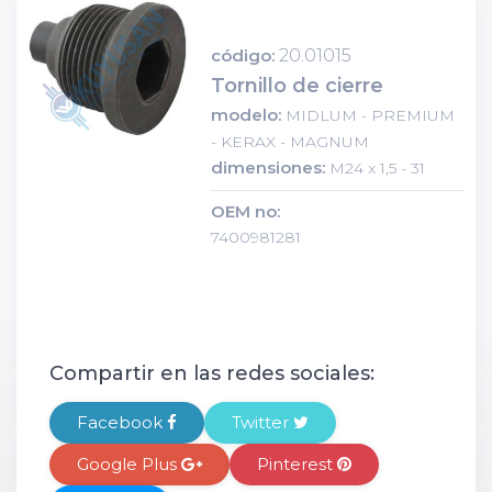
código:
20.01015
Tornillo de cierre
modelo:
MIDLUM - PREMIUM
- KERAX - MAGNUM
dimensiones:
M24 x 1,5 - 31
OEM no:
7400981281
Compartir en las redes sociales:
Facebook
Twitter
Google Plus
Pinterest