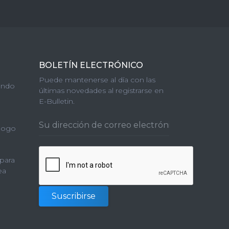
BOLETÍN ELECTRÓNICO
Puede mantenerse al día con las
endo
últimas novedades al registrarse en
E-Bulletin.
álogo
 para
ea
Suscribirse