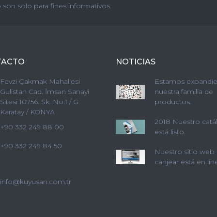
 son solo para fines informativos.
TACTO
NOTICIAS
Fevzi Çakmak Mahallesi
Estamos expandi
Gülistan Cad. İmsan Sanayi
nuestra familia de
Sitesi 10756. Sk. No:1 / G
productos.
Karatay / KONYA
2018 Nuestro cat
+90 332 249 88 00
está listo.
+90 332 249 84 50
Nuestro sitio web
canjear está en lín
info@kuyusan.com.tr