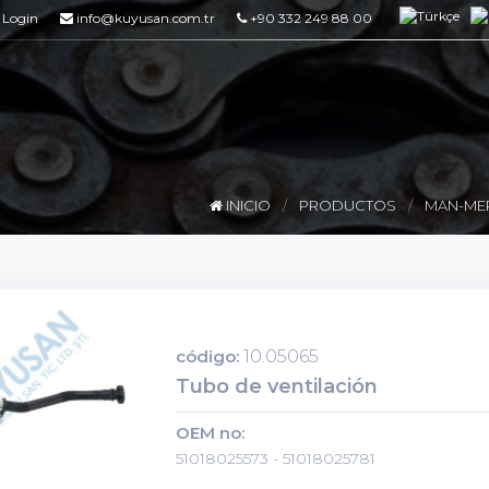
Login
info@kuyusan.com.tr
+90 332 249 88 00
INICIO
PRODUCTOS
MAN-ME
código:
10.05065
Tubo de ventilación
OEM no:
51018025573 - 51018025781