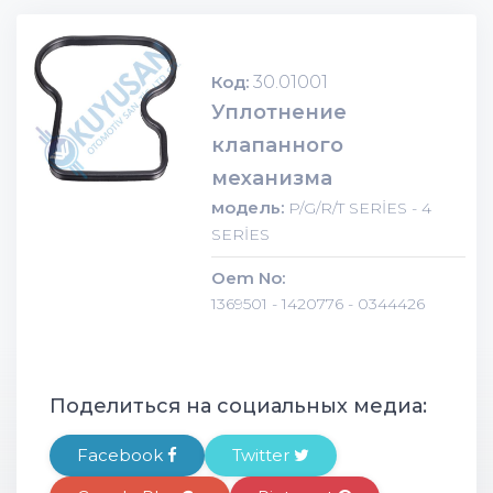
Код:
30.01001
Уплотнение
клапанного
механизма
модель:
P/G/R/T SERİES - 4
SERİES
Oem No:
1369501 - 1420776 - 0344426
Поделиться на социальных медиа:
Facebook
Twitter