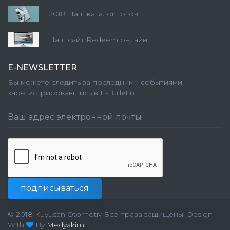
2018 Наш каталог готов.
Наш сайт Redeem онлайн
E-NEWSLETTER
Вы можете следить за последними событиями,
зарегистрировавшись в E-Bulletin.
подписываться
© 2018 Kuyusan Otomotiv Все права защищены.
Design
With
By
Medyakim