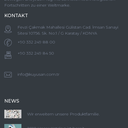
Fortschritten zu einer Weltmarke.
KONTAKT
Fevzi Çakmak Mahallesi Gülistan Cad. İmsan Sanayi
Sitesi 10756. Sk. No:1 / G Karatay / KONYA
+90 332 249 88 00
+90 332 249 84 50
info@kuyusan.com.tr
NEWS
Wir erweitern unsere Produktfamilie.