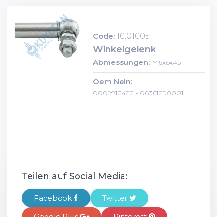
Code:
10.01005
Winkelgelenk
Abmessungen:
M6x6x45
Oem Nein:
0009912422 - 06361290001
Teilen auf Social Media:
Facebook
Twitter
Google Plus
Pinterest