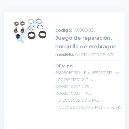
código:
10.06003
Juego de reparación,
horquilla de embrague
modelo:
AXOR-ACTROS-457
OEM no:
6552501513S1 - For 6552501513 için
- 0029921501 2 Pcs. -
0002540017 2 Pcs. -
0002540335 1 Pcs. -
N912009035100 2 Pcs. -
N000988036100 2 Pcs. - 3150319