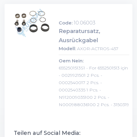
Code:
10.06003
Reparatursatz,
Ausrückgabel
Modell:
AXOR-ACTROS-457
Oem Nein:
6552501513S1 - For 6552501513 için
- 0029921501 2 Pcs. -
0002540017 2 Pcs. -
0002540335 1 Pcs. -
N912009035100 2 Pcs. -
N000988036100 2 Pcs. - 3150319
Teilen auf Social Media: