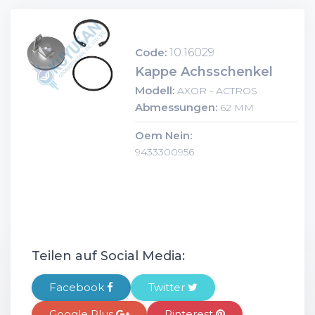
Code:
10.16029
Kappe Achsschenkel
Modell:
AXOR - ACTROS
Abmessungen:
62 MM
Oem Nein:
9433300956
Teilen auf Social Media:
Facebook
Twitter
Google Plus
Pinterest