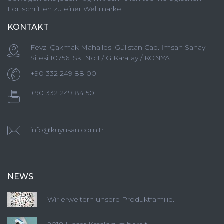
Fortschritten zu einer Weltmarke.
KONTAKT
Fevzi Çakmak Mahallesi Gülistan Cad. İmsan Sanayi
Sitesi 10756. Sk. No:1 / G Karatay / KONYA
+90 332 249 88 00
+90 332 249 84 50
info@kuyusan.com.tr
NEWS
Wir erweitern unsere Produktfamilie.