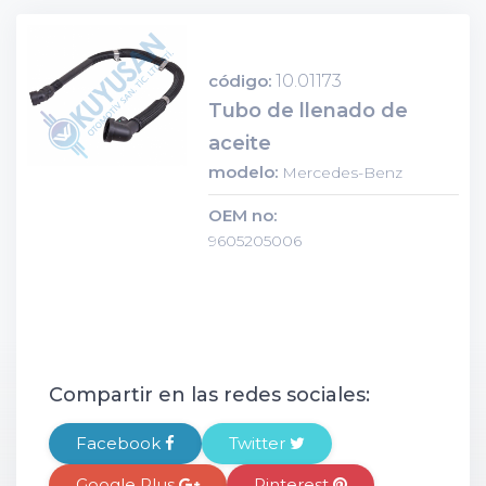
código:
10.01173
Tubo de llenado de
aceite
modelo:
Mercedes-Benz
OEM no:
9605205006
Compartir en las redes sociales:
Facebook
Twitter
Google Plus
Pinterest