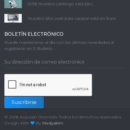
2018 Nuestro catálogo está listo.
Nuestro sitio web para canjear está en línea
BOLETÍN ELECTRÓNICO
Puede mantenerse al día con las últimas novedades al
registrarse en E-Bulletin.
Suscribirse
© 2018 Kuyusan Otomotiv Todos los derechos reservados.
Design With
By
Medyakim