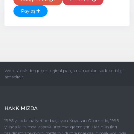
Paylaş
Web sitesinde geçen orjinal parça numaraları sadece bilgi
amaçlıdır.
HAKKIMIZDA
1985 yılında faaliyetine başlayan Kuyusan Otomotiv, 1996
yılında kurumsallaşarak üretime geçmiştir. Her gün ileri
taşıdığımız teknolojimizle bir dünya markası olmak yolunda