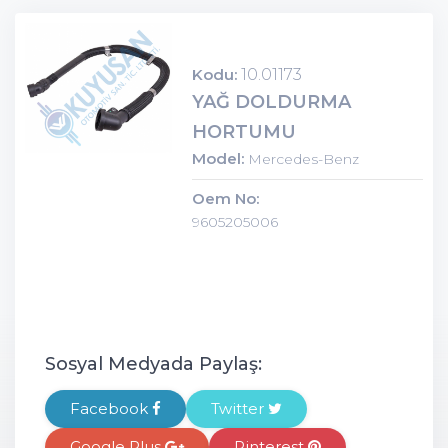
Kodu:
10.01173
YAĞ DOLDURMA
HORTUMU
Model:
Mercedes-Benz
Oem No:
9605205006
Sosyal Medyada Paylaş:
Facebook
Twitter
Google Plus
Pinterest